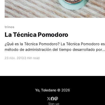
trinos
La Técnica Pomodoro
¿Qué es la Técnica Pomodoro? La Técnica Pomodoro es un
método de administración del tiempo desarrollado por
Francesco Cirillo a finales de los años ochenta. Su idea
23 nov. 2013
3 min read
central es muy sencilla: en lugar de intentar trabajar dur
horas sin interrupción, dividimos nuestro tiempo en inte
cortos de trabajo completamente concentrado,
Yo, Toledano
© 2026
Sign up