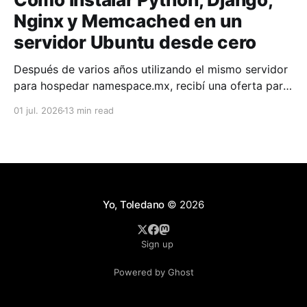
Nginx y Memcached en un
servidor Ubuntu desde cero
Después de varios años utilizando el mismo servidor
para hospedar namespace.mx, recibí una oferta para
contratar una nueva VPS con mejores características
01 jul. 2026
13 min read
y decidí aprovechar la oportunidad para migrar todo
el sitio. El cambio resultó completamente
transparente para los usuarios. Preparé el nuevo
servidor, instalé todas las dependencias, copié
Yo, Toledano
© 2026
Sign up
Powered by Ghost