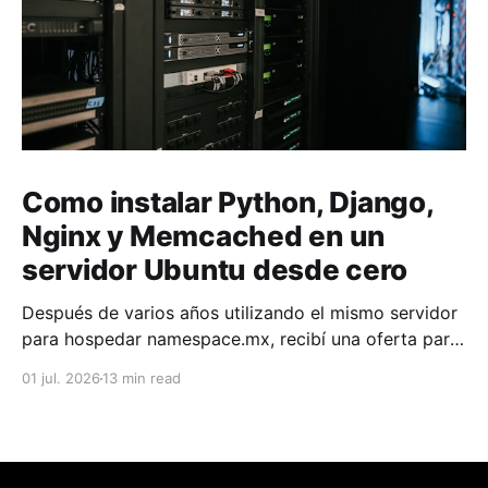
Como instalar Python, Django,
Nginx y Memcached en un
servidor Ubuntu desde cero
Después de varios años utilizando el mismo servidor
para hospedar namespace.mx, recibí una oferta para
contratar una nueva VPS con mejores características
01 jul. 2026
13 min read
y decidí aprovechar la oportunidad para migrar todo
el sitio. El cambio resultó completamente
transparente para los usuarios. Preparé el nuevo
servidor, instalé todas las dependencias, copié