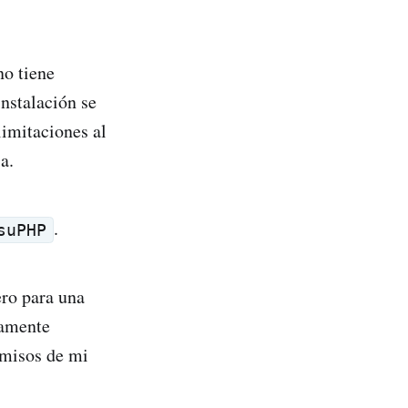
no tiene
instalación se
limitaciones al
a.
.
suPHP
ero para una
camente
rmisos de mi