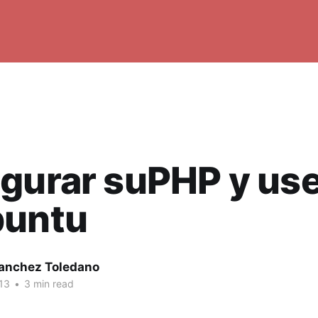
gurar suPHP y use
buntu
Sanchez Toledano
13
•
3 min read