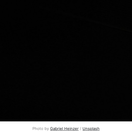
Photo by 
Gabriel Heinzer
 / 
Unsplash