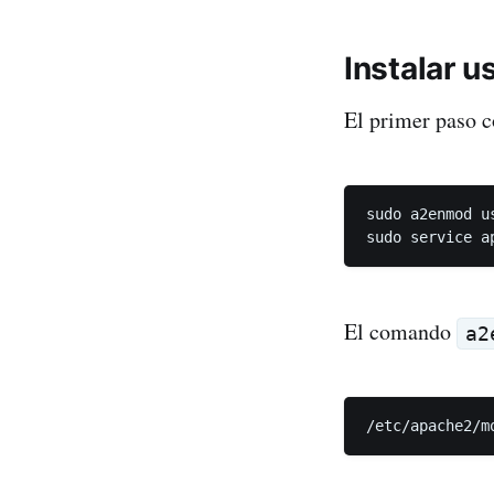
Instalar 
El primer paso c
sudo a2enmod us
El comando
a2