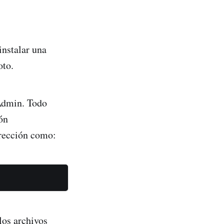
nstalar una
oto.
Admin. Todo
ón
irección como:
los archivos