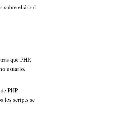
 sobre el árbol
ntras que PHP,
mo usuario.
e de PHP
 los scripts se