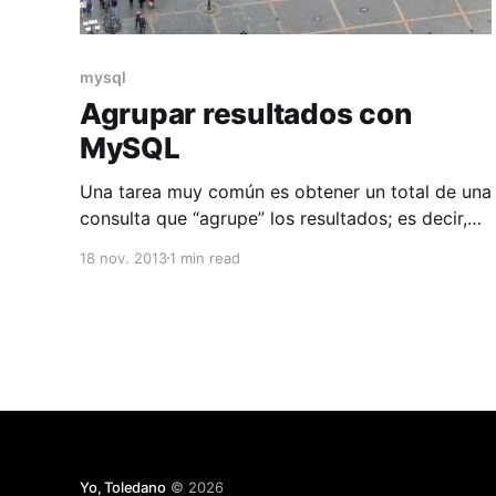
mysql
Agrupar resultados con
MySQL
Una tarea muy común es obtener un total de una
consulta que “agrupe” los resultados; es decir,
que nos de, por ejemplo, el resultado de sumar
18 nov. 2013
1 min read
las ventas de una companía y que este resultado
sea mostrado por vendedor. Para obtener este
resultado, debemos usar GROUP BY en nuestra
consulta.
Yo, Toledano
© 2026