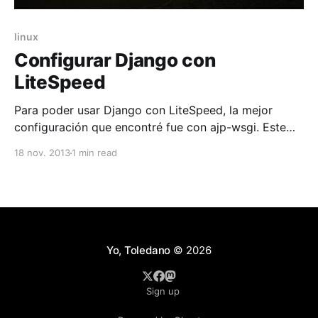
linux
Configurar Django con
LiteSpeed
Para poder usar Django con LiteSpeed, la mejor
configuración que encontré fue con ajp-wsgi. Este
programa[1] es un servidor WSGI, escrito
18 nov. 2013
1 min read
enteramente en C, implementa una compuerta tipo
AJP[2] entre el servidor y Django que incorpora al
intérprete Python[3], por lo que es más rápido que
Yo, Toledano
© 2026
Sign up